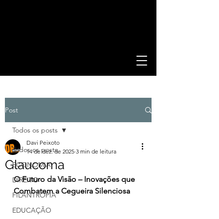
Post
Todos os posts
Davi Peixoto
Todos os posts
14 de dez. de 2025
3 min de leitura
Glaucoma
ECONOMIA
O Futuro da Visão – Inovações que 
DIREITO
Combatem a Cegueira Silenciosa
FILANTROPIA
EDUCAÇÃO