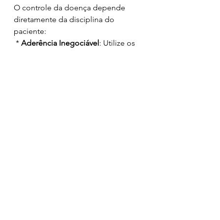
O controle da doença depende 
diretamente da disciplina do 
paciente:
 * 
Aderência Inegociável
: Utilize os 
colírios exatamente como prescrito 
pelo seu médico, na dose e nos 
horários corretos. A má adesão é a 
principal causa de cegueira entre os 
pacientes tratados.
 *
 Não se Automedique
: Nunca use 
colírios (principalmente os à base 
de corticoides) sem a prescrição e 
acompanhamento do 
oftalmologista, pois eles podem 
aumentar drasticamente a PIO.
 * 
Evite Posições Invertidas
: Se você 
pratica ioga ou atividades 
semelhantes, converse com seu 
médico. Posições de cabeça para 