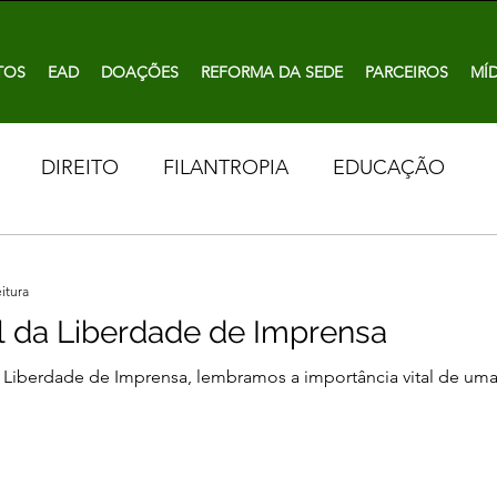
TOS
EAD
DOAÇÕES
REFORMA DA SEDE
PARCEIROS
MÍD
DIREITO
FILANTROPIA
EDUCAÇÃO
eitura
al da Liberdade de Imprensa
a Liberdade de Imprensa, lembramos a importância vital de uma i